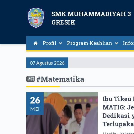
SMK MUHAMMADIYAH 3
GRESIK
Profil
Program Keahlian
Info
Guru Dan Tenaga Kependidikan
Teknik Instalasi Tenaga Listrik
Teknik Kendaraan Ringan
Teknik Komputer Dan Jaringan
Tata Kecantikan Kulit Dan Rambut
07 Agustus 2026
#Matematika
26
Ibu Tikeu
MATIG: Je
MEI
Dedikasi 
Terlupak
Hari ini, kelu