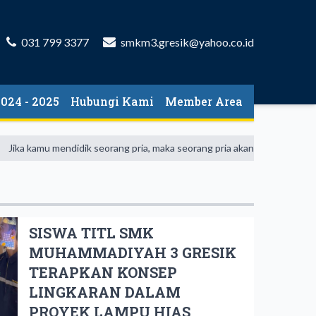
031 799 3377
smkm3.gresik@yahoo.co.id
024 - 2025
Hubungi Kami
Member Area
Jika kamu mendidik seorang pria, maka seorang pria akan terdidik. Tapi j
SISWA TITL SMK
MUHAMMADIYAH 3 GRESIK
TERAPKAN KONSEP
LINGKARAN DALAM
PROYEK LAMPU HIAS