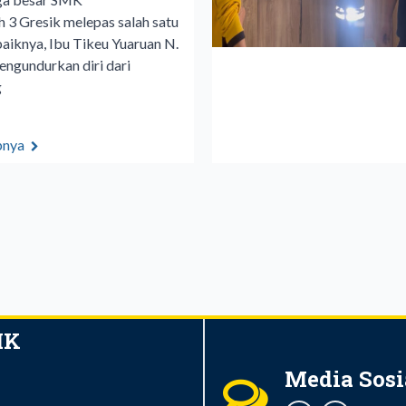
3 Gresik melepas salah satu
baiknya, Ibu Tikeu Yuaruan N.
engundurkan diri dari
g
pnya
IK
Media Sosi