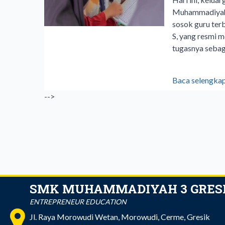
Muhammadiyah 
sosok guru ter
S, yang resmi m
tugasnya seba
Baca selengka
-->
SMK MUHAMMADIYAH 3 GRES
ENTREPRENEUR EDUCATION
Jl. Raya Morowudi Wetan, Morowudi, Cerme, Gresik