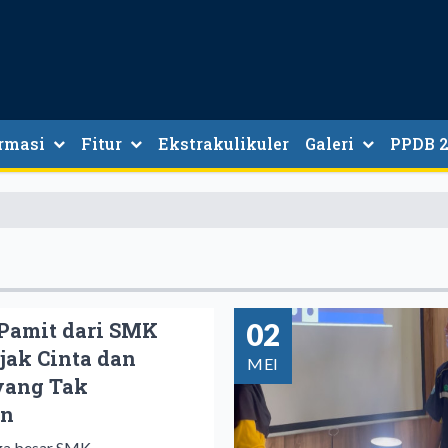
rmasi
Fitur
Ekstrakulikuler
Galeri
PPDB 2
02
 Pamit dari SMK
jak Cinta dan
MEI
yang Tak
an
arga besar SMK