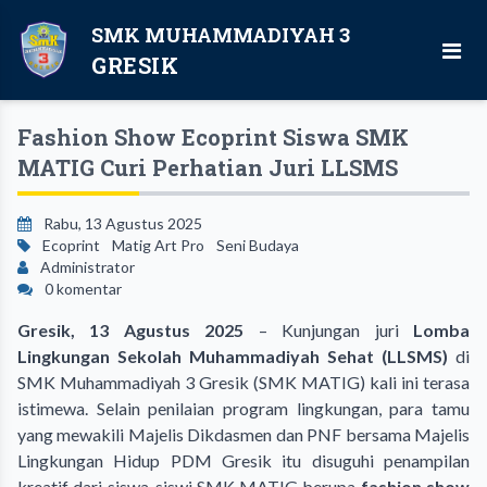
SMK MUHAMMADIYAH 3
GRESIK
Fashion Show Ecoprint Siswa SMK
MATIG Curi Perhatian Juri LLSMS
Rabu, 13 Agustus 2025
Ecoprint
Matig Art Pro
Seni Budaya
Administrator
0 komentar
Gresik, 13 Agustus 2025
– Kunjungan juri
Lomba
Lingkungan Sekolah Muhammadiyah Sehat (LLSMS)
di
SMK Muhammadiyah 3 Gresik (SMK MATIG) kali ini terasa
istimewa. Selain penilaian program lingkungan, para tamu
yang mewakili Majelis Dikdasmen dan PNF bersama Majelis
Lingkungan Hidup PDM Gresik itu disuguhi penampilan
kreatif dari siswa-siswi SMK MATIG berupa
fashion show